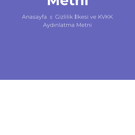
Metni
Anasayfa
Gizlilik İlkesi ve KVKK
Aydınlatma Metni
Dt. Bilge Odabaşı Ağız ve Diş Sağlığı Kliniği
Son güncelleme:
10 Eylül 2025