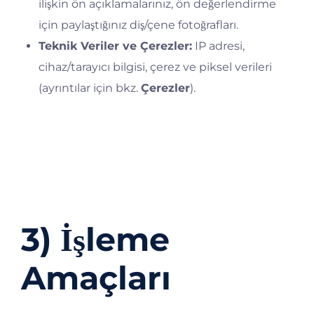
ilişkin ön açıklamalarınız, ön değerlendirme
için paylaştığınız diş/çene fotoğrafları.
Teknik Veriler ve Çerezler:
IP adresi,
cihaz/tarayıcı bilgisi, çerez ve piksel verileri
(ayrıntılar için bkz.
Çerezler
).
Toplama yöntemleri:
Web sitemizdeki formlar,
Facebook/Instagram Hızlı Formları
, WhatsApp,
e-posta, telefon, randevu formları ve muayene
süreci.
3) İşleme
Amaçları