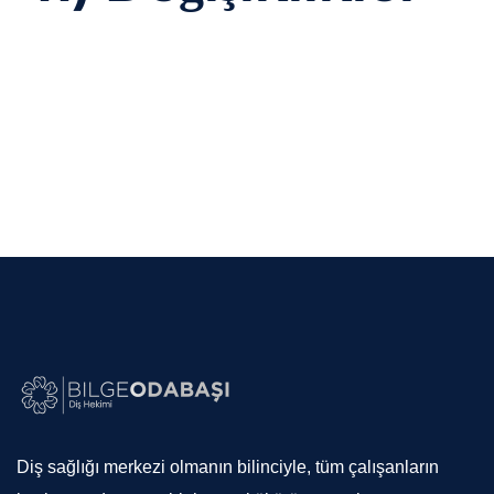
Bu metin zaman zaman güncellenebilir. En
güncel sürüm her zaman bu sayfada yayımlanır
ve
yayım tarihinde
yürürlüğe girer.
Diş sağlığı merkezi olmanın bilinciyle, tüm çalışanların