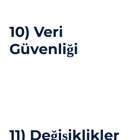
durdurabilirsiniz. Ayrıntılar için
[Çerez Politikası
bağlantınızı ekleyin]
.
10) Veri
Güvenliği
Kişisel verileriniz; yetkisiz erişim, değişiklik, ifşa
veya imhaya karşı idari ve teknik tedbirlerle
korunur (erişim yetkilendirme, şifreleme, ağ
güvenliği, loglama, yedekleme vb.). İş
ortaklarımızdan da benzer güvenlik önlemlerini
talep ederiz.
11) Değişiklikler