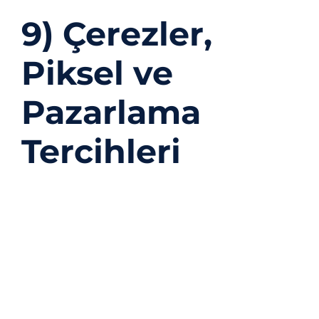
9) Çerezler,
Piksel ve
Pazarlama
Tercihleri
Web sitemizde
çerezler
ve üçüncü taraf araçlar
(ör. Meta Piksel, Google Analytics vb.)
kullanılabilir. Tarayıcınızdan çerezleri
yönetebilir/silebilir, pazarlama iletilerini
dilediğiniz zaman
aldığınız ileti içindeki
yönlendirmeyi kullanarak ya da bize yazarak