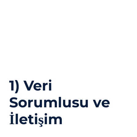
Bu metin,
Dt. Bilge Odabaşı Ağız ve Diş Sağlığı
Kliniği
(“Klinik”) olarak, web sitemiz, sosyal
medya kanallarımız ve
Facebook/Instagram
Hızlı Formları
üzerinden elde ettiğimiz kişisel
verilerinizi 6698 sayılı
Kişisel Verilerin
Korunması Kanunu
(“KVKK”) ve ilgili mevzuata
uygun şekilde nasıl işlendiğine ilişkin sizi
aydınlatmak amacıyla hazırlanmıştır.
1) Veri
Sorumlusu ve
İletişim