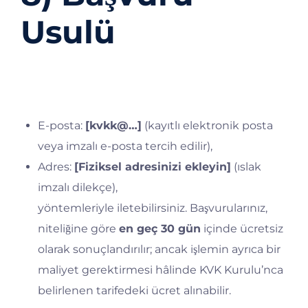
Usulü
Başvurularınızı
“KVKK Bilgi Talebi”
konu
başlığıyla;
E-posta:
[kvkk@…]
(kayıtlı elektronik posta
veya imzalı e-posta tercih edilir),
Adres:
[Fiziksel adresinizi ekleyin]
(ıslak
imzalı dilekçe),
yöntemleriyle iletebilirsiniz. Başvurularınız,
niteliğine göre
en geç 30 gün
içinde ücretsiz
olarak sonuçlandırılır; ancak işlemin ayrıca bir
maliyet gerektirmesi hâlinde KVK Kurulu’nca
belirlenen tarifedeki ücret alınabilir.