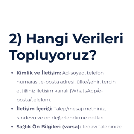
Veri sorumlusu:
Dt. Bilge Odabaşı Ağız ve Diş
Sağlığı Kliniği
Adres:
Çengelköy, Üsküdar, İstanbul
2) Hangi Verileri
Topluyoruz?
Kimlik ve İletişim:
Ad-soyad, telefon
numarası, e-posta adresi, ülke/şehir, tercih
ettiğiniz iletişim kanalı (WhatsApp/e-
posta/telefon).
İletişim İçeriği:
Talep/mesaj metniniz,
randevu ve ön değerlendirme notları.
Sağlık Ön Bilgileri (varsa):
Tedavi talebinize