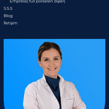
Empress( full porselen dişler)
S.S.S
Blog
İletişim