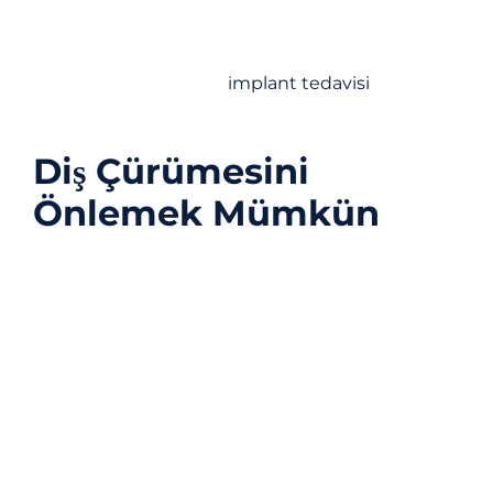
Diş restore edilemeyecek kadar çok çürükse,
çıkarılması gerekebilir. Diş hekiminiz dişi kısmi
takma diş, köprü veya
implant tedavisi
uygulayabilir.
Diş Çürümesini
Önlemek Mümkün
Diş çürüğü, bir dizi ciddi diş sağlığı sorununa yol
açabilen yaygın bir sorundur. Diş çürüğü
geliştikten sonra tedavisi zor olabileceğinden, diş
çürümesini önlemek için adımlar atmak
önemlidir. Çeşitli önleyici dişhekimliği hizmetleri
mevcuttur, ancak burada bugün rutininize dahil
edebileceğiniz birkaç tane vardır.