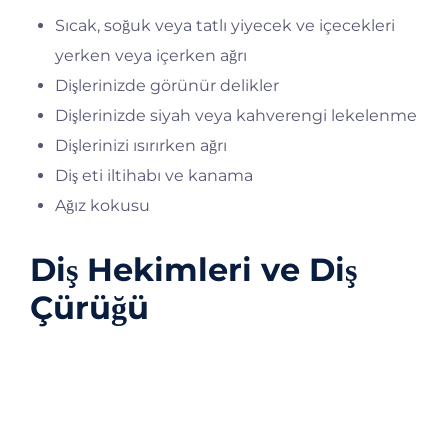
Sıcak, soğuk veya tatlı yiyecek ve içecekleri
yerken veya içerken ağrı
Dişlerinizde görünür delikler
Dişlerinizde siyah veya kahverengi lekelenme
Dişlerinizi ısırırken ağrı
Diş eti iltihabı ve kanama
Ağız kokusu
Diş Hekimleri ve Diş
Çürüğü
Erken evre diş çürüğünün bir an önce tedavi
edilebilmesi ve diş çürüğünün önlenmesinin
başlayabilmesi için düzenli olarak diş hekiminize
görünün. Boşlukların erken evrelerde tedavisi