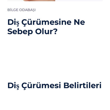
BILGE ODABAŞI
Diş Çürümesine Ne
Sebep Olur?
En yaygın diş problemerinden biri de çürüktür.
Birçok insan diş çürüğünün ne olduğunu veya
nasıl tedavi edileceğini bilmemektedir. Bu
makale diş çürüğü, nedenleri ve tedavi
seçeneklerine genel bir bakış sağlayacaktır.
Diş Çürümesi Belirtileri
Diş çürüğü, aşağıdakiler de dahil olmak üzere bir
takım semptomlara neden olabilir.