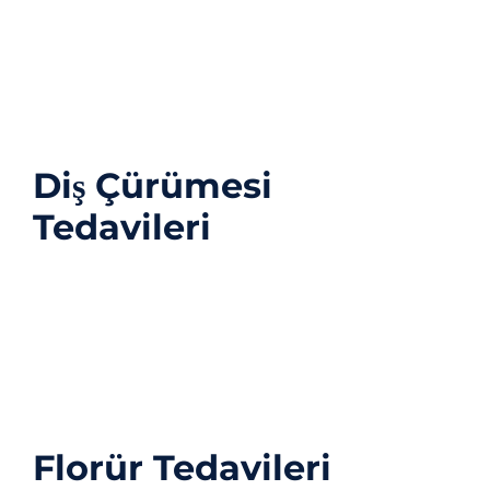
hem çok daha kolay hem de daha ucuzdur. Diş
hekimleri genellikle basit bir muayene veya
röntgen ile boşlukları ve diğer sorunları tespit
edebilir.
Diş Çürümesi
Tedavileri
Sırf bir (ya da iki) çürüğünüz olduğu için, dişçi
kabuslarıyla dolu bir hayatın kaderiniz olduğu
anlamına gelmez! Çürümenin ciddiyetine bağlı
olarak size sunulan bir dizi tedavi seçeneği vardır.
Onları daha ayrıntılı olarak inceleyelim.
Florür Tedavileri