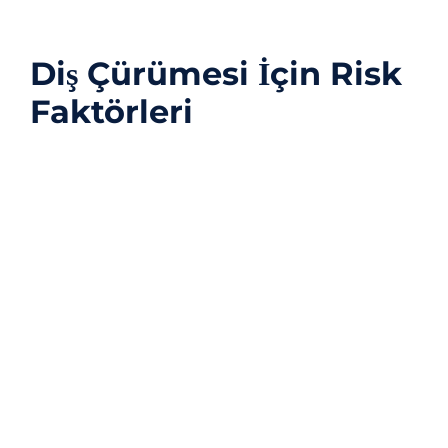
tipine neden olabilir.
Diş Çürümesi İçin Risk
Faktörleri
Kötü ağız hijyeni, yüksek şekerli bir diyet ve ağız
kuruluğu dahil olmak üzere diş çürümesi için
birçok risk faktörü vardır. İşte diş çürüğü için diğer
birkaç yaygın risk faktörü:
Dişin Yeri
Arka dişlerinizde yiyecek parçacıklarının daha
fazla kaldığı bilinir. Fırçalama ve diş ipiyle tam
temizlik yapılmazsa plak oluşumu başlar. Plaklar
da dişleri çürütür. Bu sebeple en riskli dişler azı
dişlerdir.