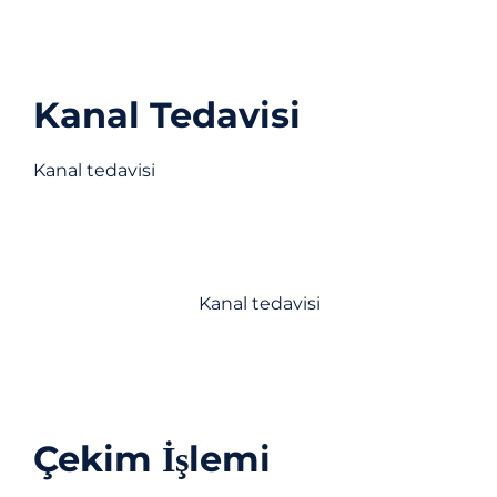
yolu, çürüğü gidermek ve ardından dişin üzerine
bir diş kronu yerleştirmektir.
Kanal Tedavisi
Kanal tedavisi
, diş çürümelerini tedavi etmek
için kullanılan bir diş prosedürü türüdür.
Prosedür, sinir ve kan damarlarının yanı sıra
hasarlı veya enfekte olmuş dokunun dişten
çıkarılmasını içerir.
Kanal tedavisi
genellikle diş
hekimleri tarafından yapılsa da ağız cerrahları
tarafından da yapılabilir. Prosedür hem
yetişkinlere hem de çocuklara uygulanabilir.
Çekim İşlemi